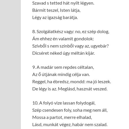
Szavad s tetted hát nyílt légyen.
Bármit teszel, Isten látja,
Légy az igazság barátja.
8. Szolgálatkész vagy: no, ez szép dolog,
Ám ehhez én valamit gondolok:
Szívből s nem színből vagy az, ugyebár?
Dicséret néked úgy méltán kijár.
9. A madár sem repdes céltalan,
Az ő útjának mindig célja van.
Reggel, ha ébredsz, mondd: ma jó leszek.
De légy is az. Meglásd, hasznát veszed.
10. A folyó vize lassan folydogál,
Szép csendesen foly, soha meg nem áll,
Mossa a partot, merre elhalad,
Lásd, munkát végez, habár nem szalad.