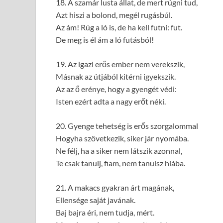
18. A szamár lusta állat, de mert rúgni tud,
Azt hiszi a bolond, megél rugásbúl.
Az ám! Rúg a ló is, de ha kell futni: fut.
De meg is él ám a ló futásból!
19. Az igazi erős ember nem verekszik,
Másnak az útjából kitérni igyekszik.
Az az ő erénye, hogy a gyengét védi:
Isten ezért adta a nagy erőt néki.
20. Gyenge tehetség is erős szorgalommal
Hogyha szövetkezik, siker jár nyomába.
Ne félj, ha a siker nem látszik azonnal,
Te csak tanulj, fiam, nem tanulsz hiába.
21. A makacs gyakran árt magának,
Ellensége saját javának.
Baj bajra éri, nem tudja, mért.