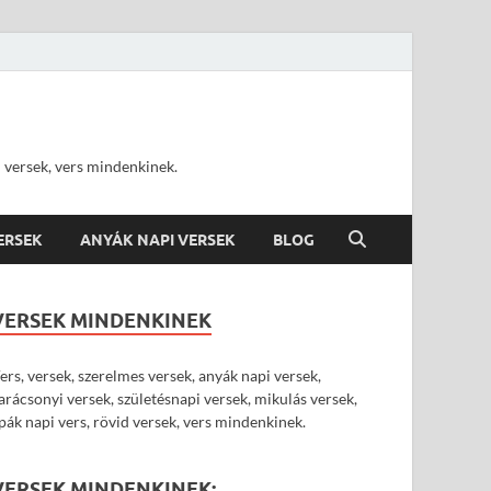
d versek, vers mindenkinek.
VERSEK
ANYÁK NAPI VERSEK
BLOG
VERSEK MINDENKINEK
ers, versek, szerelmes versek, anyák napi versek,
arácsonyi versek, születésnapi versek, mikulás versek,
pák napi vers, rövid versek, vers mindenkinek.
VERSEK MINDENKINEK: