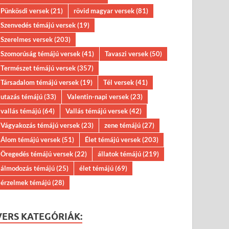
Pünkösdi versek
(21)
rövid magyar versek
(81)
Szenvedés témájú versek
(19)
Szerelmes versek
(203)
Szomorúság témájú versek
(41)
Tavaszi versek
(50)
Természet témájú versek
(357)
Társadalom témájú versek
(19)
Tél versek
(41)
utazás témájú
(33)
Valentin-napi versek
(23)
vallás témájú
(64)
Vallás témájú versek
(42)
Vágyakozás témájú versek
(23)
zene témájú
(27)
Álom témájú versek
(51)
Élet témájú versek
(203)
Öregedés témájú versek
(22)
állatok témájú
(219)
álmodozás témájú
(25)
élet témájú
(69)
érzelmek témájú
(28)
VERS KATEGÓRIÁK: