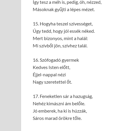
Így tesz a méh is, pedig, óh, nézzed,
Másoknak gyűjti a lépes mézet.
15. Hogyha teszel szívességet,
Úgy tedd, hogy jól essék néked.
Mert bizonyos, mint a halál:
Mi szívből jön, szívhez talál.
16. Szófogadó gyermek
Kedves Isten előtt,
Éjjel-nappal nézi
Nagy szeretettel őt.
17. Feneketlen sár a hazugság,
Nehéz kimászni ám belőle.
Jó emberek, ha ki is húzzák,
Sáros marad örökre tőle.