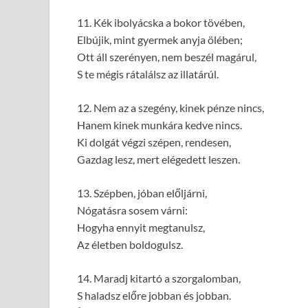
11. Kék ibolyácska a bokor tövében,
Elbújik, mint gyermek anyja ölében;
Ott áll szerényen, nem beszél magárul,
S te mégis rátalálsz az illatárúl.
12. Nem az a szegény, kinek pénze nincs,
Hanem kinek munkára kedve nincs.
Ki dolgát végzi szépen, rendesen,
Gazdag lesz, mert elégedett leszen.
13. Szépben, jóban előljárni,
Nógatásra sosem várni:
Hogyha ennyit megtanulsz,
Az életben boldogulsz.
14. Maradj kitartó a szorgalomban,
S haladsz előre jobban és jobban.