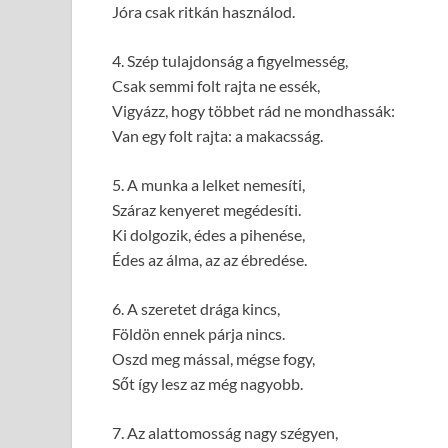
Jóra csak ritkán használod.
4. Szép tulajdonság a figyelmesség,
Csak semmi folt rajta ne essék,
Vigyázz, hogy többet rád ne mondhassák:
Van egy folt rajta: a makacsság.
5. A munka a lelket nemesíti,
Száraz kenyeret megédesíti.
Ki dolgozik, édes a pihenése,
Édes az álma, az az ébredése.
6. A szeretet drága kincs,
Földön ennek párja nincs.
Oszd meg mással, mégse fogy,
Sőt így lesz az még nagyobb.
7. Az alattomosság nagy szégyen,