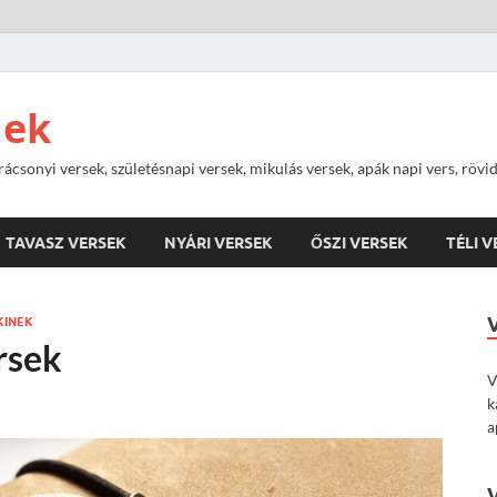
nek
rácsonyi versek, születésnapi versek, mikulás versek, apák napi vers, rövi
TAVASZ VERSEK
NYÁRI VERSEK
ŐSZI VERSEK
TÉLI 
KINEK
rsek
V
k
a