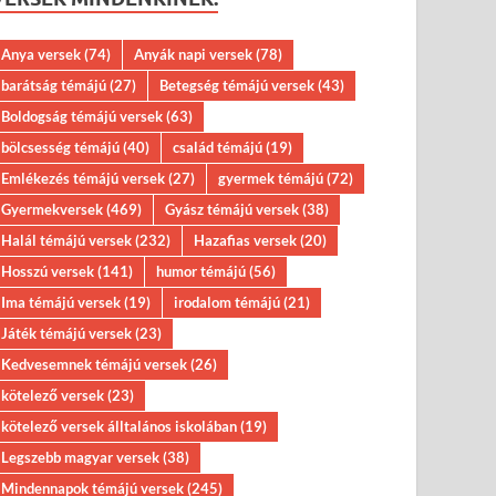
Anya versek
(74)
Anyák napi versek
(78)
barátság témájú
(27)
Betegség témájú versek
(43)
Boldogság témájú versek
(63)
bölcsesség témájú
(40)
család témájú
(19)
Emlékezés témájú versek
(27)
gyermek témájú
(72)
Gyermekversek
(469)
Gyász témájú versek
(38)
Halál témájú versek
(232)
Hazafias versek
(20)
Hosszú versek
(141)
humor témájú
(56)
Ima témájú versek
(19)
irodalom témájú
(21)
Játék témájú versek
(23)
Kedvesemnek témájú versek
(26)
kötelező versek
(23)
kötelező versek álltalános iskolában
(19)
Legszebb magyar versek
(38)
Mindennapok témájú versek
(245)