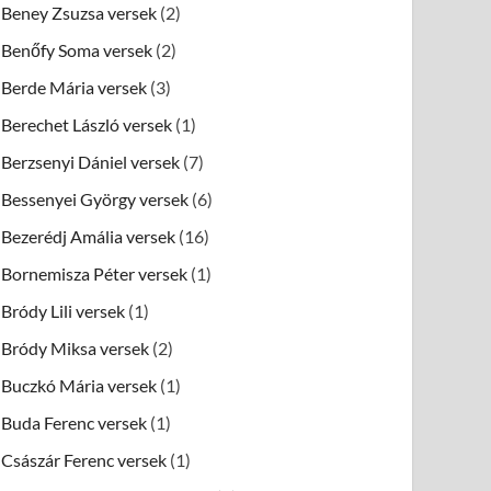
Beney Zsuzsa versek
(2)
Benőfy Soma versek
(2)
Berde Mária versek
(3)
Berechet László versek
(1)
Berzsenyi Dániel versek
(7)
Bessenyei György versek
(6)
Bezerédj Amália versek
(16)
Bornemisza Péter versek
(1)
Bródy Lili versek
(1)
Bródy Miksa versek
(2)
Buczkó Mária versek
(1)
Buda Ferenc versek
(1)
Császár Ferenc versek
(1)