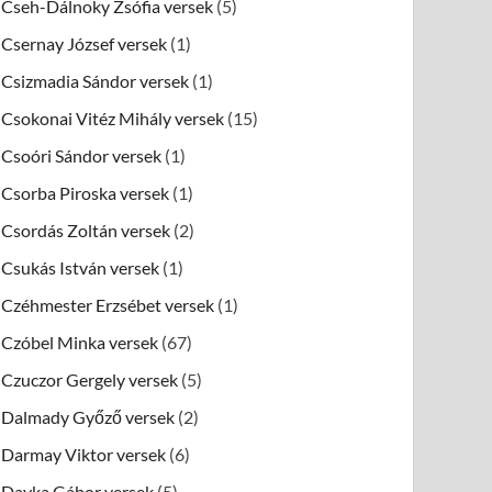
Cseh-Dálnoky Zsófia versek
(5)
Csernay József versek
(1)
Csizmadia Sándor versek
(1)
Csokonai Vitéz Mihály versek
(15)
Csoóri Sándor versek
(1)
Csorba Piroska versek
(1)
Csordás Zoltán versek
(2)
Csukás István versek
(1)
Czéhmester Erzsébet versek
(1)
Czóbel Minka versek
(67)
Czuczor Gergely versek
(5)
Dalmady Győző versek
(2)
Darmay Viktor versek
(6)
Dayka Gábor versek
(5)