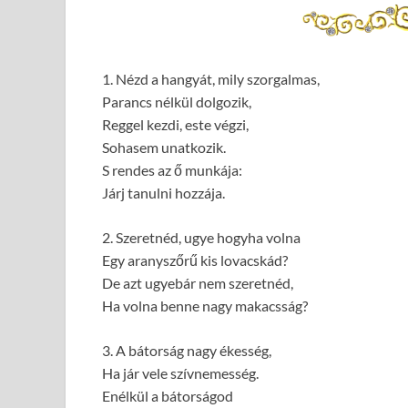
1. Nézd a hangyát, mily szorgalmas,
Parancs nélkül dolgozik,
Reggel kezdi, este végzi,
Sohasem unatkozik.
S rendes az ő munkája:
Járj tanulni hozzája.
2. Szeretnéd, ugye hogyha volna
Egy aranyszőrű kis lovacskád?
De azt ugyebár nem szeretnéd,
Ha volna benne nagy makacsság?
3. A bátorság nagy ékesség,
Ha jár vele szívnemesség.
Enélkül a bátorságod